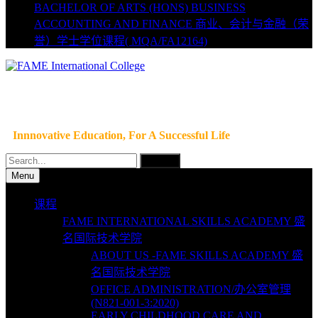
BACHELOR OF ARTS (HONS) BUSINESS
ACCOUNTING AND FINANCE 商业、会计与金融（荣
誉）学士学位课程( MQA/FA12164)
Innnovative Education, For A Successful Life
Search
for:
Menu
课程
FAME INTERNATIONAL SKILLS ACADEMY 盛
名国际技术学院
ABOUT US -FAME SKILLS ACADEMY 盛
名国际技术学院
OFFICE ADMINISTRATION/办公室管理
(N821-001-3:2020)
EARLY CHILDHOOD CARE AND