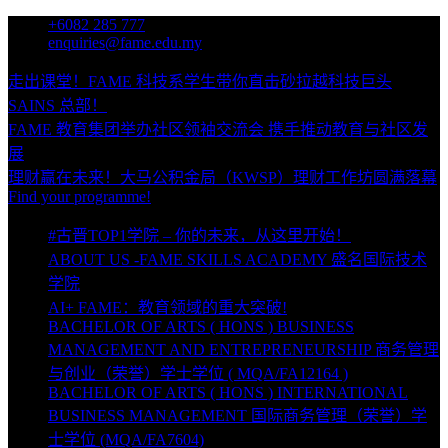
Skip
+6082 285 777
to
enquiries@fame.edu.my
content
走出课堂！FAME 科技系学生带你直击砂拉越科技巨头
SAINS 总部！
FAME 教育集团举办社区领袖交流会 携手推动教育与社区发
展
理财赢在未来！大马公积金局（KWSP）理财工作坊圆满落幕
Find your programme!
#古晋TOP1学院 – 你的未来，从这里开始！
ABOUT US -FAME SKILLS ACADEMY 盛名国际技术
学院
AI+ FAME：教育领域的重大突破!
BACHELOR OF ARTS ( HONS ) BUSINESS
MANAGEMENT AND ENTREPRENEURSHIP 商务管理
与创业（荣誉）学士学位 ( MQA/FA12164 )
BACHELOR OF ARTS ( HONS ) INTERNATIONAL
BUSINESS MANAGEMENT 国际商务管理（荣誉）学
士学位 (MQA/FA7604)