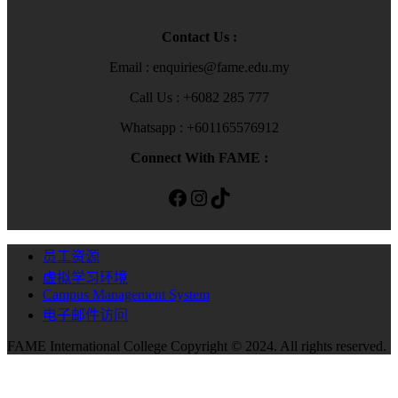
Contact Us :
Email : enquiries@fame.edu.my
Call Us : +6082 285 777
Whatsapp : +601165576912
Connect With FAME :
Facebook
Instagram
TikTok
员工资源
虚拟学习环境
Campus Management System
电子邮件访问
FAME International College Copyright © 2024. All rights reserved.