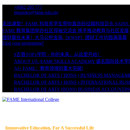
Skip
+6082 285 777
to
enquiries@fame.edu.my
content
走出课堂！FAME 科技系学生带你直击砂拉越科技巨头 SAINS
FAME 教育集团举办社区领袖交流会 携手推动教育与社区发展
理财赢在未来！大马公积金局（KWSP）理财工作坊圆满落幕
Find your programme!
#古晋TOP1学院 – 你的未来，从这里开始！
ABOUT US -FAME SKILLS ACADEMY 盛名国际技术
AI+ FAME：教育领域的重大突破!
BACHELOR OF ARTS ( HONS ) BUSINESS MANA
BACHELOR OF ARTS ( HONS ) INTERNATIONA
BACHELOR OF ARTS (HONS) BUSINESS ACCO
Innnovative Education, For A Successful Life