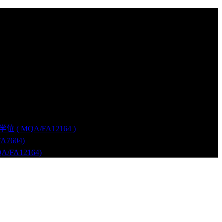
( MQA/FA12164 )
7604)
FA12164)