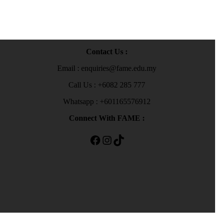
Contact Us :
Email : enquiries@fame.edu.my
Call Us : +6082 285 777
Whatsapp : +601165576912
Connect With FAME :
Facebook
Instagram
TikTok