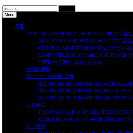
Search
for:
Menu
课程
FAME INTERNATIONAL SKILLS ACADEMY
ABOUT US -FAME SKILLS ACADEMY
OFFICE ADMINISTRATION/办公室管理 (N821-0
EARLY CHILDHOOD CARE AND DEVELOP
首席执行员 献词 CEO’s Speech
提供的课程
学士学位（本科）课程
BACHELOR OF ARTS ( HONS ) INTER
BACHELOR OF ARTS (HONS) BUSINE
BACHELOR OF ARTS ( HONS ) BUSIN
专业课程
THE ASSOCIATION OF CHARTERED C
CERTIFIED ACCOUNTING TECHNICIAN (
文凭课程