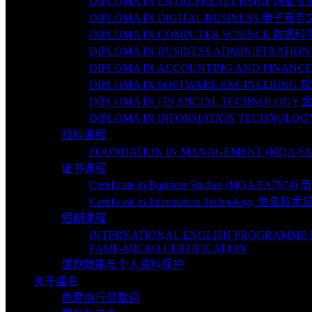
DIPLOMA IN ENTREPRENEURSHIP 创业专
DIPLOMA IN DIGITAL BUSINESS 电子商务
DIPLOMA IN COMPUTER SCIENCE 数据科
DIPLOMA IN BUSINESS ADMINISTRATI
DIPLOMA IN ACCOUNTING AND FINAN
DIPLOMA IN SOFTWARE ENGINEERING 
DIPLOMA IN FINANCIAL TECHNOLOGY
DIPLOMA IN INFORMATION TECHNOLO
预科课程
FOUNDATION IN MANAGEMENT (MQA/
证书课程
Certificate in Business Studies (MQA/FA7
Certificate in Information Technology 信
短期课程
INTERNATIONAL ENGLISH PROGRA
FAME-MICRO CERTIFICATION
退款政策与个人资料保护
关于盛名
首席执行员献词