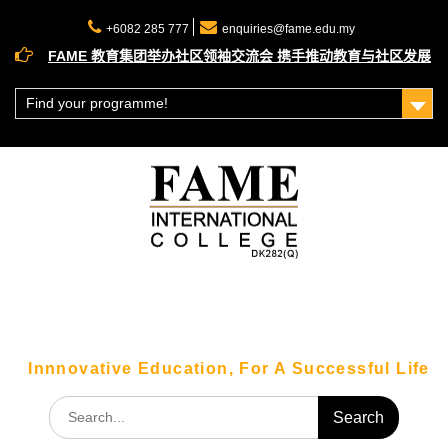
Skip
to
+6082 285 777
enquiries@fame.edu.my
content
FAME 教育集团举办社区领袖交流会 携手推动教育与社区发展
理财赢在未来！大马公积金局（KWSP）理财工作坊圆满落幕
走出课堂！FAME 科技系学生带你直击砂拉越科技巨头 SAINS
Find your programme!
总部！
Innnovative Education, For A Successful Life
Search
for: