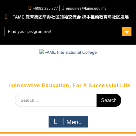
Skip
+6082 285 777
enquiries@fame.edu.my
to
content
FAME 教育集团举办社区领袖交流会 携手推动教育与社区发展
理财赢在未来！大马公积金局（KWSP）理财工作坊圆满落幕
走出课堂！FAME 科技系学生带你直击砂拉越科技巨头 SAINS
Find your programme!
总部！
Innnovative Education, For A Successful Life
Search
for:
Menu