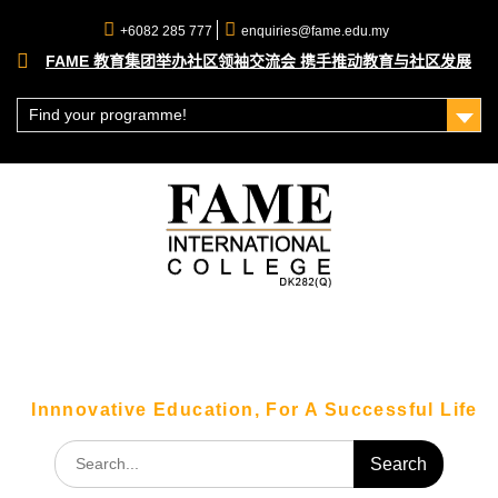
Skip
+6082 285 777
enquiries@fame.edu.my
to
FAME 教育集团举办社区领袖交流会 携手推动教育与社区发展
content
理财赢在未来！大马公积金局（KWSP）理财工作坊圆满落幕
走出课堂！FAME 科技系学生带你直击砂拉越科技巨头 SAINS
Find your programme!
总部！
Innnovative Education, For A Successful Life
Search
for: