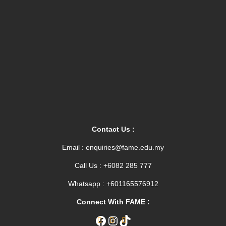
Contact Us :
Email : enquiries@fame.edu.my
FAME International College
Typically replies within an hour
Call Us : +6082 285 777
Whatsapp : +601165576912
FAME International College
Connect With FAME :
Hi, there! How can I help you?
Facebook
Instagram
TikTok