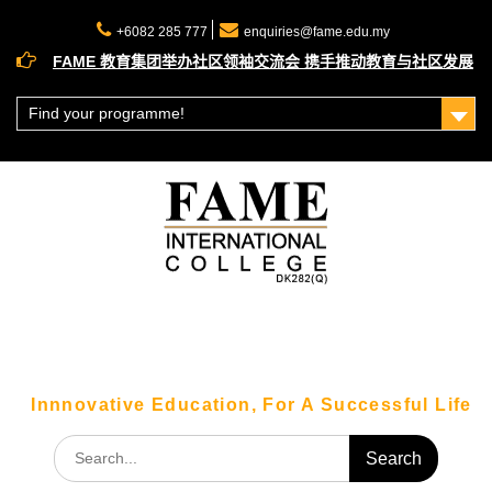
Skip
to
+6082 285 777
enquiries@fame.edu.my
content
FAME 教育集团举办社区领袖交流会 携手推动教育与社区发展
理财赢在未来！大马公积金局（KWSP）理财工作坊圆满落幕
走出课堂！FAME 科技系学生带你直击砂拉越科技巨头 SAINS
Find your programme!
总部！
Innnovative Education, For A Successful Life
Search
for: