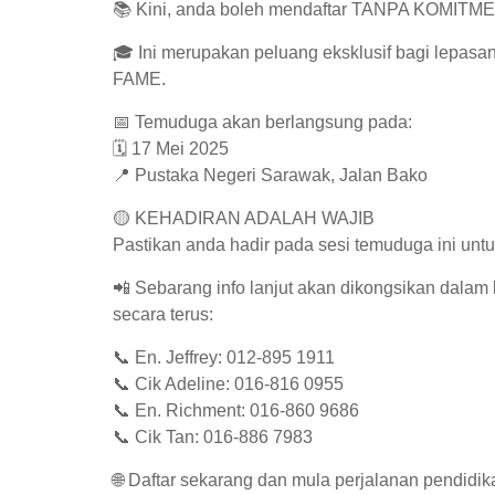
📚 Kini, anda boleh mendaftar TANPA KOMITMEN 
🎓 Ini merupakan peluang eksklusif bagi lepas
FAME.
📅 Temuduga akan berlangsung pada:
🗓 17 Mei 2025
📍 Pustaka Negeri Sarawak, Jalan Bako
🟡 KEHADIRAN ADALAH WAJIB
Pastikan anda hadir pada sesi temuduga ini untu
📲 Sebarang info lanjut akan dikongsikan dalam
secara terus:
📞 En. Jeffrey: 012-895 1911
📞 Cik Adeline: 016-816 0955
📞 En. Richment: 016-860 9686
📞 Cik Tan: 016-886 7983
🌐 Daftar sekarang dan mula perjalanan pendid