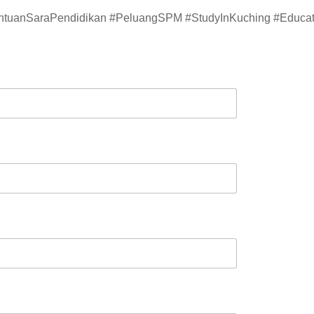
ntuanSaraPendidikan #PeluangSPM #StudyInKuching #Educat