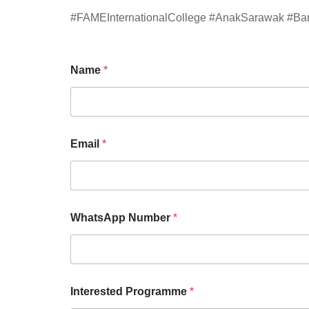
#FAMEInternationalCollege #AnakSarawak #Ba
Name
*
Email
*
WhatsApp Number
*
Interested Programme
*