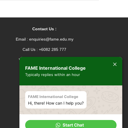
Contact Us :
Email : enquiries@fame.edu.my
Call Us : +6082 285 777
Whatsapp : +601165576912
FAME International College
Connect With FAME :
Typically replies within an hour
Facebook
Instagram
TikTok
FAME International College
Hi, there! How can I help you?
Start Chat