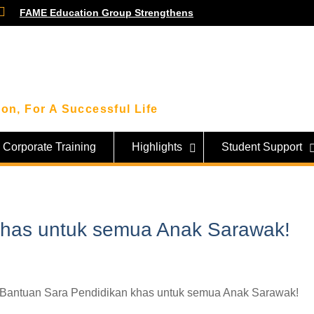
FAME Education Group Strengthens
Community Ties Through Engagement
Session with Community Leaders
Smart Money Moves: Highlights From
Our Financial Wellness Workshop with
KWSP!
Beyond the Classroom: FAME Students
on, For A Successful Life
Get an Inside Look at Sarawak’s Tech
Giant, SAINS!
Corporate Training
Highlights
Student Support
khas untuk semua Anak Sarawak!
n Bantuan Sara Pendidikan khas untuk semua Anak Sarawak!