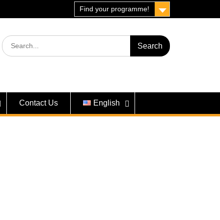
Find your programme!
Search
for:
Contact Us
English